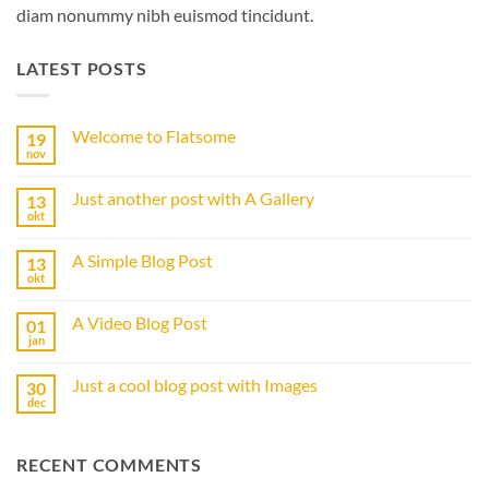
diam nonummy nibh euismod tincidunt.
LATEST POSTS
Welcome to Flatsome
19
nov
Geen
reacties
op
Just another post with A Gallery
13
Welcome
to
okt
Geen
Flatsome
reacties
op
A Simple Blog Post
13
Just
another
okt
Geen
post
reacties
with
op
A
A Video Blog Post
01
A
Gallery
Simple
jan
Geen
Blog
reacties
Post
op
Just a cool blog post with Images
30
A
Video
dec
Geen
Blog
reacties
Post
op
Just
RECENT COMMENTS
a
cool