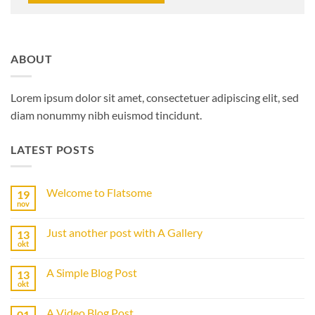
ABOUT
Lorem ipsum dolor sit amet, consectetuer adipiscing elit, sed
diam nonummy nibh euismod tincidunt.
LATEST POSTS
Welcome to Flatsome
19
nov
Geen
reacties
op
Just another post with A Gallery
13
Welcome
to
okt
Geen
Flatsome
reacties
op
A Simple Blog Post
13
Just
another
okt
Geen
post
reacties
with
op
A
A Video Blog Post
01
A