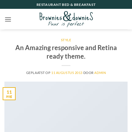
Ga
RESTAURANT BED & BREAKFAST
naar
inhoud
STYLE
An Amazing responsive and Retina
ready theme.
GEPLAATST OP
11 AUGUSTUS 2013
DOOR
ADMIN
11
aug