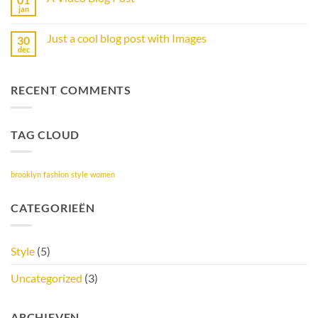
Gallery
Simple
jan
Geen
Blog
reacties
Post
op
Just a cool blog post with Images
30
A
Video
dec
Geen
Blog
reacties
Post
op
Just
RECENT COMMENTS
a
cool
blog
post
with
TAG CLOUD
Images
brooklyn
fashion
style
women
CATEGORIEËN
Style
(5)
Uncategorized
(3)
ARCHIEVEN