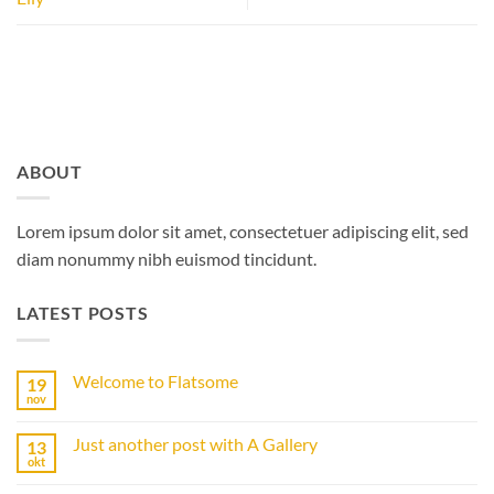
ABOUT
Lorem ipsum dolor sit amet, consectetuer adipiscing elit, sed
diam nonummy nibh euismod tincidunt.
LATEST POSTS
Welcome to Flatsome
19
nov
Geen
reacties
op
Just another post with A Gallery
13
Welcome
to
okt
Geen
Flatsome
reacties