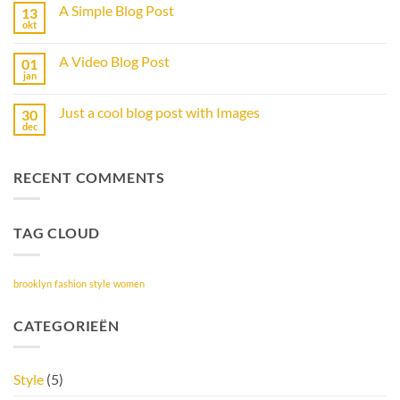
op
A Simple Blog Post
13
Just
another
okt
Geen
post
reacties
with
op
A
A Video Blog Post
01
A
Gallery
Simple
jan
Geen
Blog
reacties
Post
op
Just a cool blog post with Images
30
A
Video
dec
Geen
Blog
reacties
Post
op
Just
RECENT COMMENTS
a
cool
blog
post
with
TAG CLOUD
Images
brooklyn
fashion
style
women
CATEGORIEËN
Style
(5)