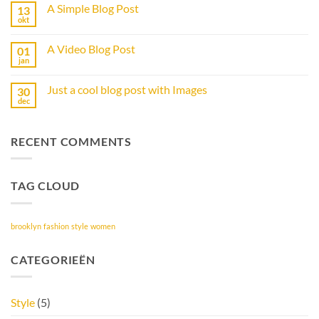
op
A Simple Blog Post
13
Just
another
okt
Geen
post
reacties
with
op
A
A Video Blog Post
01
A
Gallery
Simple
jan
Geen
Blog
reacties
Post
op
Just a cool blog post with Images
30
A
Video
dec
Geen
Blog
reacties
Post
op
Just
RECENT COMMENTS
a
cool
blog
post
with
TAG CLOUD
Images
brooklyn
fashion
style
women
CATEGORIEËN
Style
(5)