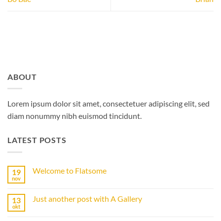
ABOUT
Lorem ipsum dolor sit amet, consectetuer adipiscing elit, sed
diam nonummy nibh euismod tincidunt.
LATEST POSTS
Welcome to Flatsome
19
nov
Geen
reacties
op
Just another post with A Gallery
13
Welcome
to
okt
Geen
Flatsome
reacties